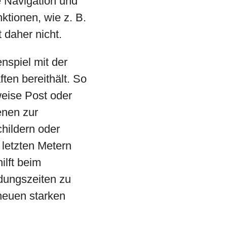
e Navigation und
ktionen, wie z. B.
 daher nicht.
nspiel mit der
ften bereithält. So
weise Post oder
enen zur
hildern oder
 letzten Metern
ilft beim
dungszeiten zu
neuen starken