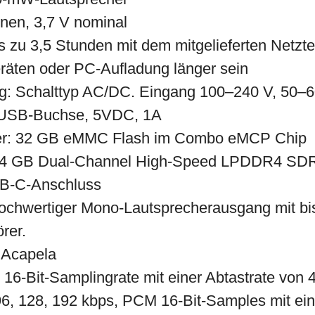
onen, 3,7 V nominal
s zu 3,5 Stunden mit dem mitgelieferten Netztei
äten oder PC-Aufladung länger sein
g: Schalttyp AC/DC. Eingang 100–240 V, 50–6
 USB-Buchse, 5VDC, 1A
her: 32 GB eMMC Flash im Combo eMCP Chip
 4 GB Dual-Channel High-Speed LPDDR4 SD
SB-C-Anschluss
ochwertiger Mono-Lautsprecherausgang mit b
rer.
 Acapela
6-Bit-Samplingrate mit einer Abtastrate von 
 96, 128, 192 kbps, PCM 16-Bit-Samples mit ein