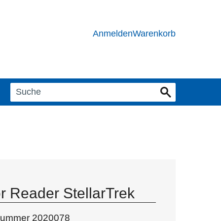
Anmelden
Warenkorb
or Reader StellarTrek
lnummer
2020078