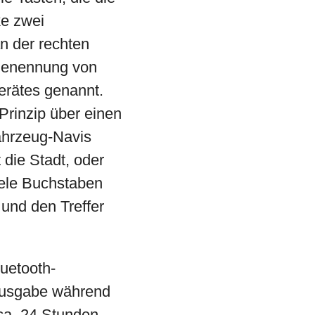
ke zwei
an der rechten
 Benennung von
erätes genannt.
rinzip über einen
ahrzeug-Navis
 die Stadt, oder
iele Buchstaben
und den Treffer
uetooth-
ausgabe während
 ca. 24 Stunden