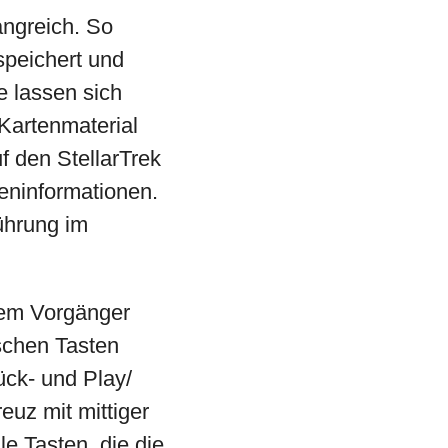
angreich. So
speichert und
 lassen sich
Kartenmaterial
 den StellarTrek
eninformationen.
führung im
nem Vorgänger
ischen Tasten
ück- und Play/
euz mit mittiger
e Tasten, die die