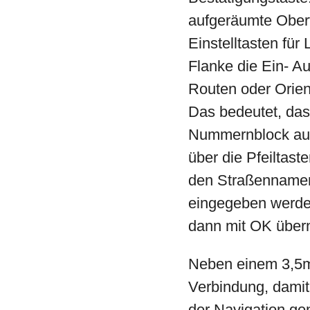
aufgeräumte Oberf
Einstelltasten für
Flanke die Ein- A
Routen oder Orien
Das bedeutet, das
Nummernblock aus
über die Pfeiltast
den Straßennamen
eingegeben werden
dann mit OK übe
Neben einem 3,5mm
Verbindung, dami
der Navigation ge