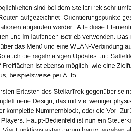
glichkeiten sind bei dem StellarTrek sehr umf
Routen aufgezeichnet, Orientierungspunkte ge
tionen abgerufen werden. Alle diese Elemente
en und im laufenden Betrieb verwenden. Das 
 über das Menü und eine WLAN-Verbindung auf
o auch die regelmäßigen Updates und Sattelit
 Freiflächen ist ebenso möglich, wie eine Ziel
us, beispielsweise per Auto.
rsten Ertasten des StellarTrek gegenüber sei
komplett neue Design, das mit viel weniger phys
 der komplette Nummernblock, oder die Vor- Zur
Players. Haupt-Bedienfeld ist nun ein Steuerkr
. Vier Funktionstasten darum herum ergeben all