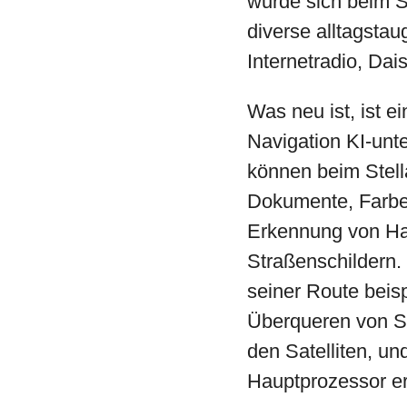
wurde sich beim S
diverse alltagstau
Internetradio, Dai
Was neu ist, ist 
Navigation KI-unte
können beim Stell
Dokumente, Farben
Erkennung von Ha
Straßenschildern.
seiner Route beis
Überqueren von S
den Satelliten, u
Hauptprozessor erf