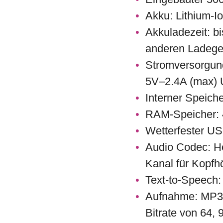
Akku: Lithium-I
Akkuladezeit: bi
anderen Ladeger
Stromversorgun
5V–2.4A (max)
Interner Speic
RAM-Speicher:
Wetterfester U
Audio Codec: H
Kanal für Kopfhö
Text-to-Speech:
Aufnahme: MP3 1
Bitrate von 64,