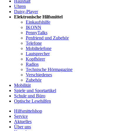
Haushalt
Uhren
Daisy-Player
Elektronische Hilfsmittel
Einkaufshilfe
IKONN
PennyTalks
Penfriend und Zubehör
Telefone
Mobiltelefone
Lautsprecher
Kopfhörer
Radios
Technische Hörmagazine
Verschiedenes
Zubehör
Mobilität
Spiele und Sportartikel
Schule und Büro
Optische Lesehilfen
Hilfsmittelshop
Service
Aktuelles
Über uns