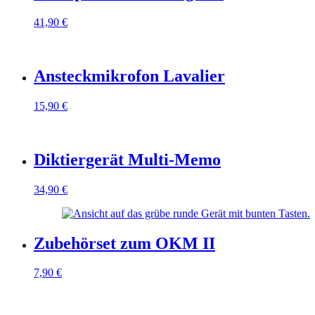
41,90
€
Ansteckmikrofon Lavalier
15,90
€
Diktiergerät Multi-Memo
34,90
€
Zubehörset zum OKM II
7,90
€