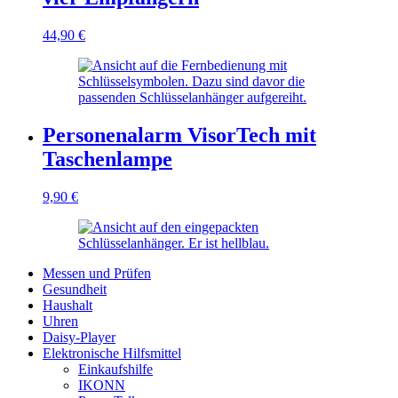
44,90
€
Personenalarm VisorTech mit
Taschenlampe
9,90
€
Messen und Prüfen
Gesundheit
Haushalt
Uhren
Daisy-Player
Elektronische Hilfsmittel
Einkaufshilfe
IKONN