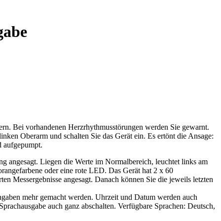
gabe
hern. Bei vorhandenen Herzrhythmusstörungen werden Sie gewarnt.
inken Oberarm und schalten Sie das Gerät ein. Es ertönt die Ansage:
rd aufgepumpt.
g angesagt. Liegen die Werte im Normalbereich, leuchtet links am
orangefarbene oder eine rote LED. Das Gerät hat 2 x 60
rten Messergebnisse angesagt. Danach können Sie die jeweils letzten
e Eingaben mehr gemacht werden. Uhrzeit und Datum werden auch
die Sprachausgabe auch ganz abschalten. Verfügbare Sprachen: Deutsch,