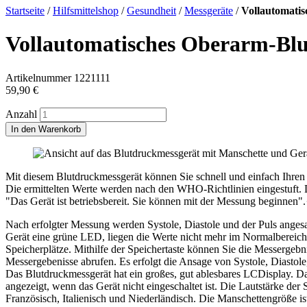
Startseite
/
Hilfsmittelshop
/
Gesundheit
/
Messgeräte
/
Vollautomati
Vollautomatisches Oberarm-Bl
Artikelnummer
1221111
59,90
€
Anzahl
In den Warenkorb
Mit diesem Blutdruckmessgerät können Sie schnell und einfach Ihre
Die ermittelten Werte werden nach den WHO-Richtlinien eingestuft. D
"Das Gerät ist betriebsbereit. Sie können mit der Messung beginnen".
Nach erfolgter Messung werden Systole, Diastole und der Puls anges
Gerät eine grüne LED, liegen die Werte nicht mehr im Normalbereich
Speicherplätze. Mithilfe der Speichertaste können Sie die Messergebn
Messergebenisse abrufen. Es erfolgt die Ansage von Systole, Diasto
Das Blutdruckmessgerät hat ein großes, gut ablesbares LC­Display. 
angezeigt, wenn das Gerät nicht eingeschaltet ist. Die Lautstärke de
Französisch, Italienisch und Niederländisch. Die Manschettengröße i