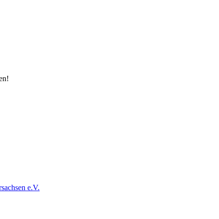
en!
sachsen e.V.