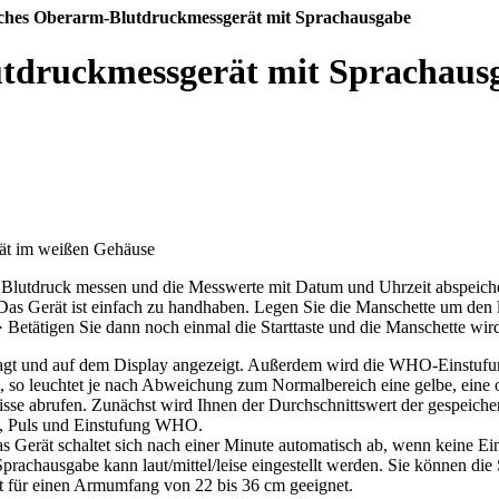
sches Oberarm-Blutdruckmessgerät mit Sprachausgabe
utdruckmessgerät mit Sprachaus
n Blutdruck messen und die Messwerte mit Datum und Uhrzeit abspeic
as Gerät ist einfach zu handhaben. Legen Sie die Manschette um den l
· Betätigen Sie dann noch einmal die Starttaste und die Manschette wi
agt und auf dem Display angezeigt. Außerdem wird die WHO-­Einstufun
, so leuchtet je nach Abweichung zum Normalbereich eine gelbe, eine 
isse abrufen. Zunächst wird Ihnen der Durchschnittswert der gespeiche
le, Puls und Einstufung WHO.
Das Gerät schaltet sich nach einer Minute automatisch ab, wenn kein
r Sprachausgabe kann laut/mittel/leise eingestellt werden. Sie können 
st für einen Armumfang von 22 bis 36 cm geeignet.