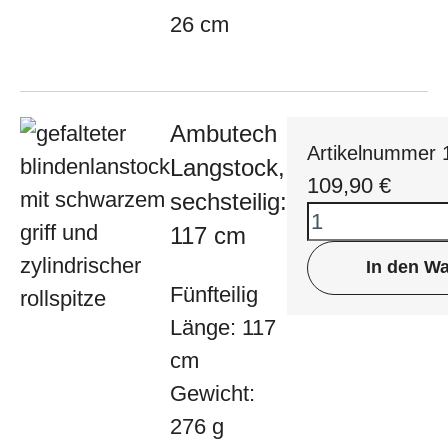
26 cm
Ambutech
Artikelnummer 
Langstock,
109,90
€
sechsteilig:
117 cm
In den W
Fünfteilig
Länge: 117
cm
Gewicht:
276 g