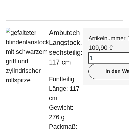
Ambutech
Artikelnummer 
Langstock,
109,90
€
sechsteilig:
117 cm
In den W
Fünfteilig
Länge: 117
cm
Gewicht:
276 g
Packmaß: