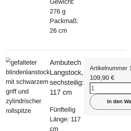
Gewicht:
276 g
Packmaß:
26 cm
Ambutech
Artikelnummer 
Langstock,
109,90
€
sechsteilig:
117 cm
In den W
Fünfteilig
Länge: 117
cm