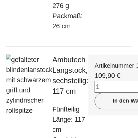
276 g
Packmaß:
26 cm
Ambutech
Artikelnummer 
Langstock,
109,90
€
sechsteilig:
117 cm
In den W
Fünfteilig
Länge: 117
cm