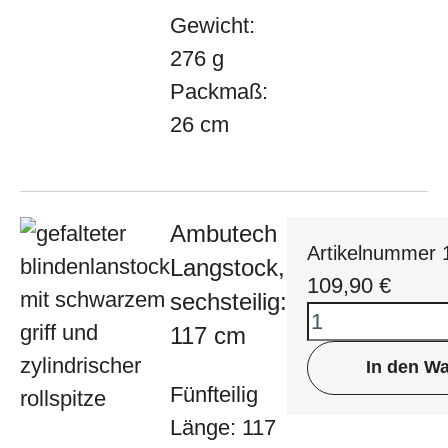
Gewicht:
276 g
Packmaß:
26 cm
Ambutech
Artikelnummer 
Langstock,
109,90
€
sechsteilig:
117 cm
In den W
Fünfteilig
Länge: 117