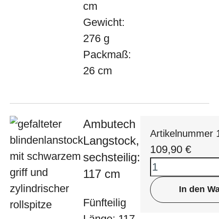
cm
Gewicht:
276 g
Packmaß:
26 cm
Ambutech
Artikelnummer 
Langstock,
109,90
€
sechsteilig:
117 cm
In den W
Fünfteilig
Länge: 117