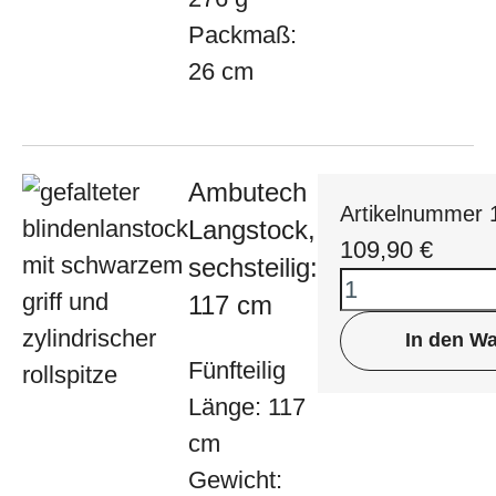
Packmaß:
26 cm
Ambutech
Artikelnummer 
Langstock,
109,90
€
sechsteilig:
117 cm
In den W
Fünfteilig
Länge: 117
cm
Gewicht: