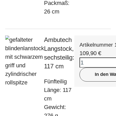
Packmaß:
26 cm
Ambutech
Artikelnummer 
Langstock,
109,90
€
sechsteilig:
117 cm
In den W
Fünfteilig
Länge: 117
cm
Gewicht:
276 g