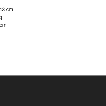
43 cm
g
 cm