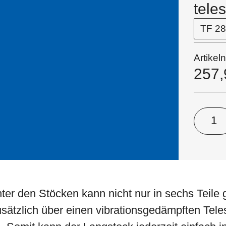
tele
Artike
257
er den Stöcken kann nicht nur in sechs Teile 
sätzlich über einen vibrationsgedämpften Teles