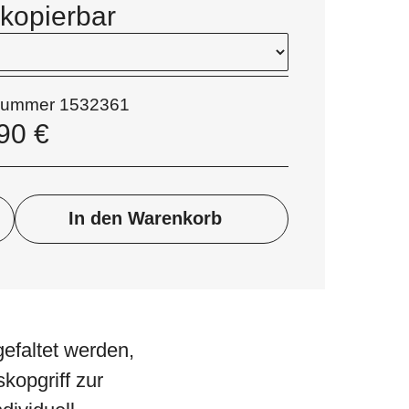
skopierbar
lnummer
1532361
,90
€
In den Warenkorb
gefaltet werden,
kopgriff zur