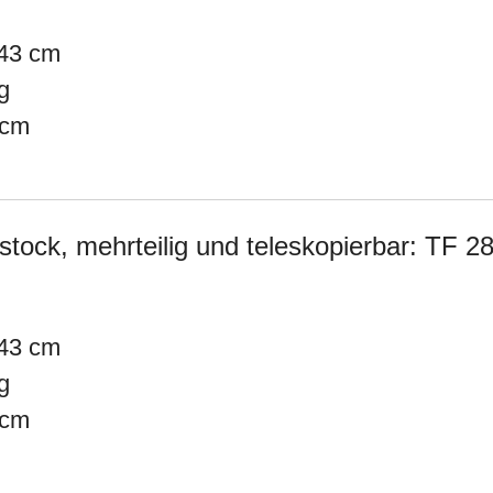
43 cm
g
 cm
ock, mehrteilig und teleskopierbar: TF 2
43 cm
g
 cm