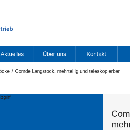
Aktuelles
Über uns
Kontakt
öcke
/
Comde Langstock, mehrteilig und teleskopierbar
Comd
mehr