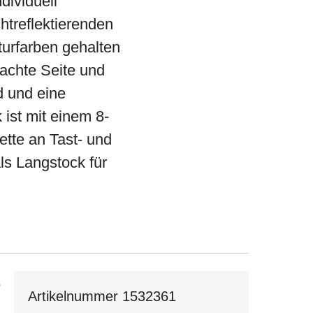
dividuell
htreflektierenden
turfarben gehalten
lachte Seite und
d und eine
ist mit einem 8-
tte an Tast- und
ls Langstock für
8
Artikelnummer 1532361