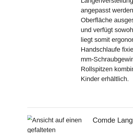
Längenverstellung.
angepasst werden. 
Oberfläche ausgest
und verfügt sowoh
liegt somit ergon
Handschlaufe fixi
mm-Schraubgewinde
Rollspitzen kombin
Kinder erhältlich.
Comde Langst