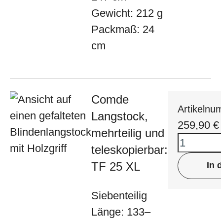
Gewicht: 212 g
Packmaß: 24
cm
Comde
Artikeln
Langstock,
259,90
€
mehrteilig und
teleskopierbar:
TF 25 XL
In 
Siebenteilig
Länge: 133–