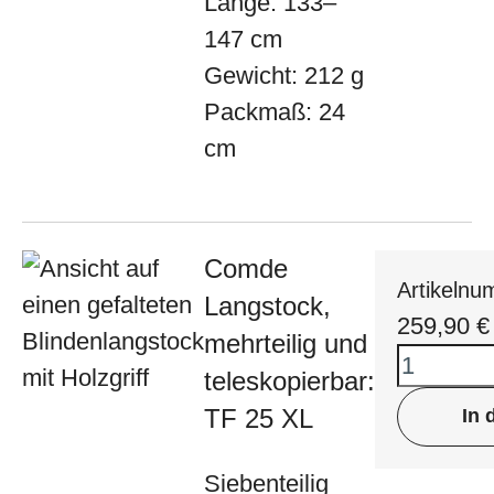
Länge: 133–
147 cm
Gewicht: 212 g
Packmaß: 24
cm
Comde
Artikeln
Langstock,
259,90
€
mehrteilig und
teleskopierbar:
TF 25 XL
In 
Siebenteilig