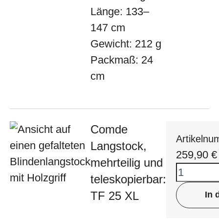
Länge: 133–
147 cm
Gewicht: 212 g
Packmaß: 24
cm
Comde
Artikeln
Langstock,
259,90
€
mehrteilig und
teleskopierbar:
TF 25 XL
In 