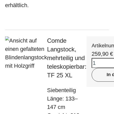
erhältlich.
Comde
Artikeln
Langstock,
259,90
€
mehrteilig und
teleskopierbar:
TF 25 XL
In 
Siebenteilig
Länge: 133–
147 cm