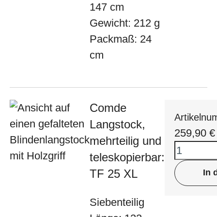
147 cm
Gewicht: 212 g
Packmaß: 24
cm
Comde
Artikeln
Langstock,
259,90
€
mehrteilig und
teleskopierbar:
TF 25 XL
In 
Siebenteilig