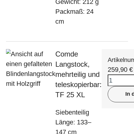
Gewicht: 212 g
Packmaß: 24
cm
Comde
Artikeln
Langstock,
259,90
€
mehrteilig und
teleskopierbar:
TF 25 XL
In 
Siebenteilig
Länge: 133–
147 cm