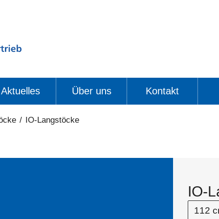
Aktuelles
Über uns
Kontakt
öcke
/
IO-Langstöcke
IO-L