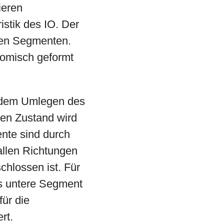
ieren
stik des IO. Der
eren Segmenten.
nomisch geformt
endem Umlegen des
ten Zustand wird
nte sind durch
allen Richtungen
chlossen ist. Für
as untere Segment
für die
rt.