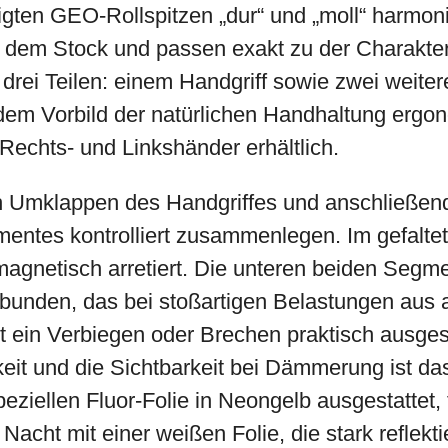
tigten GEO-Rollspitzen „dur“ und „moll“ harmon
 dem Stock und passen exakt zu der Charakteri
 drei Teilen: einem Handgriff sowie zwei weit
h dem Vorbild der natürlichen Handhaltung ergo
 Rechts- und Linkshänder erhältlich.
rch Umklappen des Handgriffes und anschließ
entes kontrolliert zusammenlegen. Im gefalte
agnetisch arretiert. Die unteren beiden Segme
bunden, das bei stoßartigen Belastungen aus 
t ein Verbiegen oder Brechen praktisch ausges
keit und die Sichtbarkeit bei Dämmerung ist d
peziellen Fluor-Folie in Neongelb ausgestattet, 
 Nacht mit einer weißen Folie, die stark reflektie