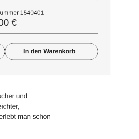
lnummer
1540401
,00
€
In den Warenkorb
scher und
ichter,
erlebt man schon