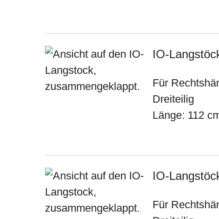
IO-Langstöck
Für Rechtshä
Dreiteilig
Länge: 112 c
IO-Langstöck
Für Rechtshä