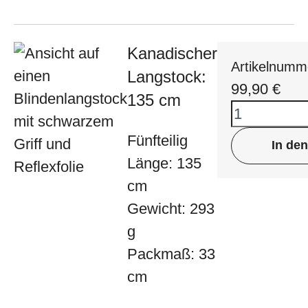
Kanadischer
Artikelnumm
Langstock:
99,90
€
135 cm
Fünfteilig
In de
Länge: 135
cm
Gewicht: 293
g
Packmaß: 33
cm