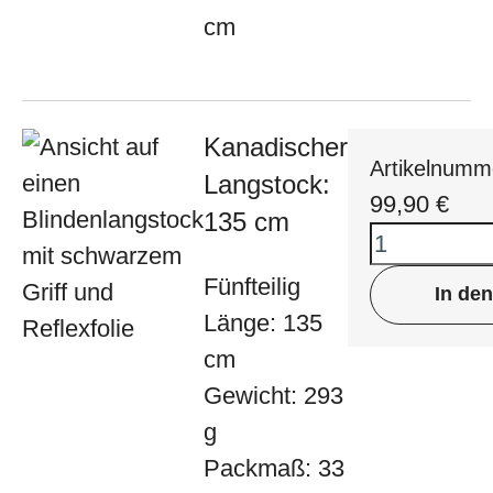
cm
Kanadischer
Artikelnumm
Langstock:
99,90
€
135 cm
Fünfteilig
In de
Länge: 135
cm
Gewicht: 293
g
Packmaß: 33