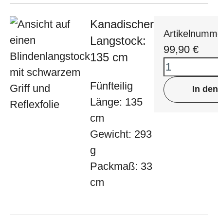
Kanadischer
Artikelnumm
Langstock:
99,90
€
135 cm
Fünfteilig
In de
Länge: 135
cm
Gewicht: 293
g
Packmaß: 33
cm