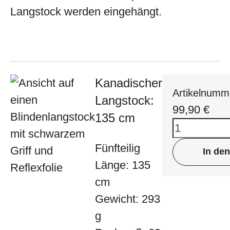
Langstock werden eingehängt.
Kanadischer
Artikelnumm
Langstock:
99,90
€
135 cm
Fünfteilig
In de
Länge: 135
cm
Gewicht: 293
g