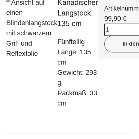
Kanadischer
Artikelnumm
Langstock:
99,90
€
135 cm
Fünfteilig
In de
Länge: 135
cm
Gewicht: 293
g
Packmaß: 33
cm