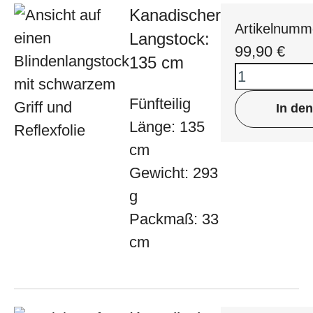
Kanadischer
Artikelnumm
Langstock:
99,90
€
135 cm
Fünfteilig
In de
Länge: 135
cm
Gewicht: 293
g
Packmaß: 33
cm