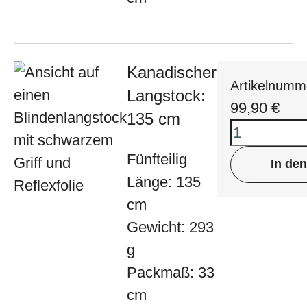
Kanadischer
Artikelnumm
Langstock:
99,90
€
135 cm
Fünfteilig
In de
Länge: 135
cm
Gewicht: 293
g
Packmaß: 33
cm