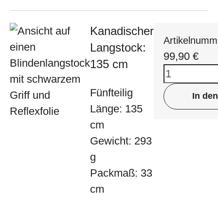
Kanadischer
Artikelnumm
Langstock:
99,90
€
135 cm
Fünfteilig
In de
Länge: 135
cm
Gewicht: 293
g
Packmaß: 33
cm