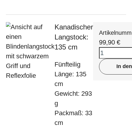
Kanadischer
Artikelnumm
Langstock:
99,90
€
135 cm
Fünfteilig
In de
Länge: 135
cm
Gewicht: 293
g
Packmaß: 33
cm