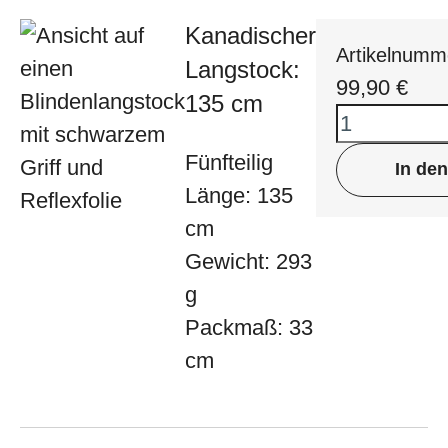
Kanadischer
Artikelnumm
Langstock:
99,90
€
135 cm
Fünfteilig
In de
Länge: 135
cm
Gewicht: 293
g
Packmaß: 33
cm