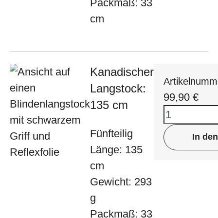
Packmaß: 33
cm
Kanadischer
Artikelnumm
Langstock:
99,90
€
135 cm
Fünfteilig
In de
Länge: 135
cm
Gewicht: 293
g
Packmaß: 33