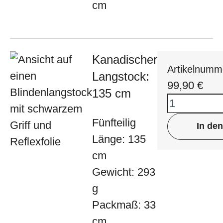
cm
Kanadischer
Artikelnumm
Langstock:
99,90
€
135 cm
Fünfteilig
In de
Länge: 135
cm
Gewicht: 293
g
Packmaß: 33
cm