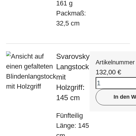
161 g
Packmaß:
32,5 cm
Svarovsky
Artikelnummer
Langstock
132,00
€
mit
Holzgriff:
145 cm
In den 
Fünfteilig
Länge: 145
cm