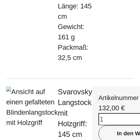
Länge: 145
cm
Gewicht:
161 g
Packmaß:
32,5 cm
Svarovsky
Artikelnummer
Langstock
132,00
€
mit
Holzgriff:
145 cm
In den 