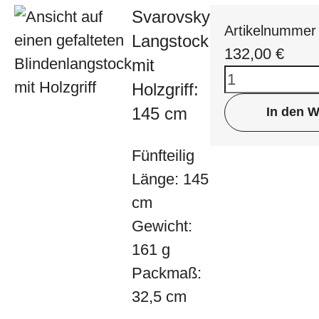
Svarovsky
Artikelnummer
Langstock
132,00
€
mit
Holzgriff:
145 cm
In den 
Fünfteilig
Länge: 145
cm
Gewicht:
161 g
Packmaß:
32,5 cm