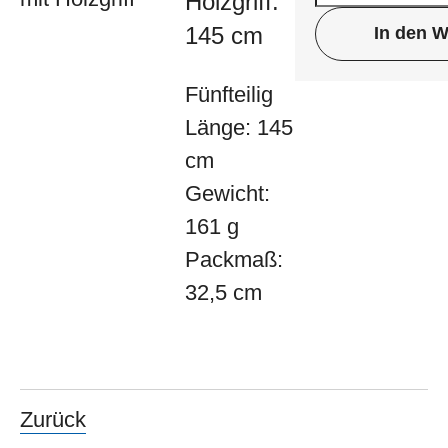
Holzgriff:
145 cm
In den 
Fünfteilig
Länge: 145
cm
Gewicht:
161 g
Packmaß:
32,5 cm
Zurück