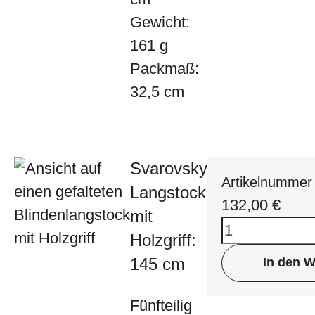
Gewicht:
161 g
Packmaß:
32,5 cm
Svarovsky
Artikelnummer
Langstock
132,00
€
mit
Holzgriff:
145 cm
In den 
Fünfteilig