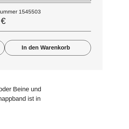
lnummer
1545503
0
€
In den Warenkorb
oder Beine und
appband ist in