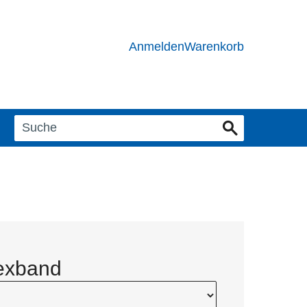
Anmelden
Warenkorb
exband