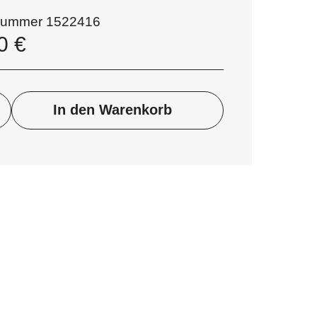
lnummer
1522416
00
€
In den Warenkorb