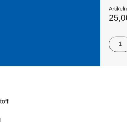
Artike
25,
toff
l