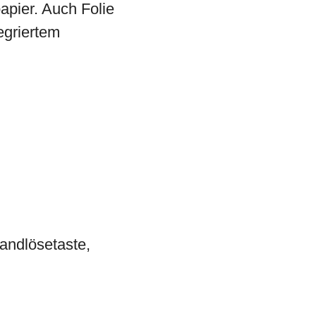
apier. Auch Folie
egriertem
Randlösetaste,