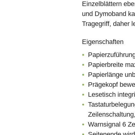
Einzelblättern eb
und Dymoband kann
Tragegriff, daher l
Eigenschaften
Papierzuführung
Papierbreite m
Papierlänge un
Prägekopf beweg
Lesetisch integri
Tastaturbelegun
Zeilenschaltung
Warnsignal 6 Ze
Seitenende wird