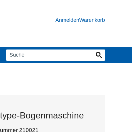
Anmelden
Warenkorb
type-Bogenmaschine
lnummer
210021