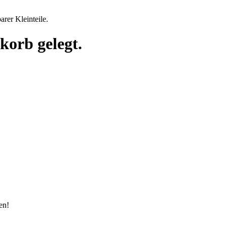
rer Kleinteile.
korb gelegt.
en!