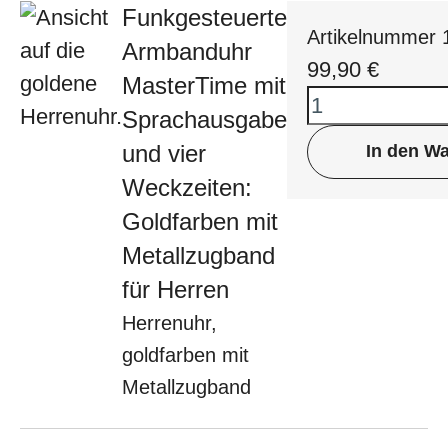
Funkgesteuerte
Artikelnummer
Armbanduhr
99,90
€
MasterTime mit
Sprachausgabe
und vier
In den W
Weckzeiten:
Goldfarben mit
Metallzugband
für Herren
Herrenuhr,
goldfarben mit
Metallzugband