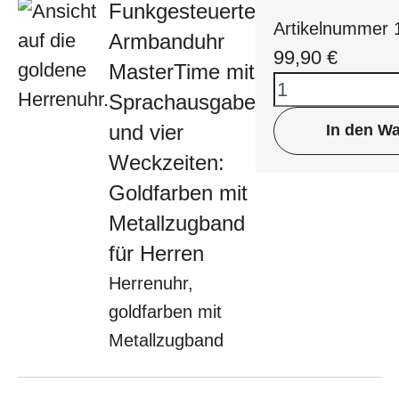
Funkgesteuerte
Artikelnummer
Armbanduhr
99,90
€
MasterTime mit
Sprachausgabe
und vier
In den W
Weckzeiten:
Goldfarben mit
Metallzugband
für Herren
Herrenuhr,
goldfarben mit
Metallzugband