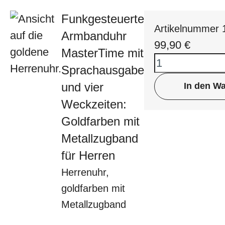
Funkgesteuerte
Artikelnummer
Armbanduhr
99,90
€
MasterTime mit
Sprachausgabe
und vier
In den W
Weckzeiten:
Goldfarben mit
Metallzugband
für Herren
Herrenuhr,
goldfarben mit
Metallzugband