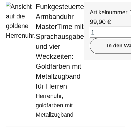
Funkgesteuerte
Artikelnummer
Armbanduhr
99,90
€
MasterTime mit
Sprachausgabe
und vier
In den W
Weckzeiten:
Goldfarben mit
Metallzugband
für Herren
Herrenuhr,
goldfarben mit
Metallzugband