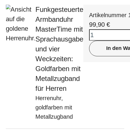
Funkgesteuerte
Artikelnummer
Armbanduhr
99,90
€
MasterTime mit
Sprachausgabe
und vier
In den W
Weckzeiten:
Goldfarben mit
Metallzugband
für Herren
Herrenuhr,
goldfarben mit
Metallzugband