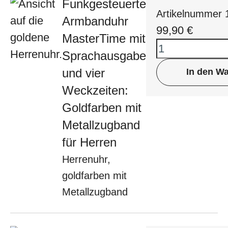
Funkgesteuerte
Artikelnummer
Armbanduhr
99,90
€
MasterTime mit
Sprachausgabe
und vier
In den W
Weckzeiten:
Goldfarben mit
Metallzugband
für Herren
Herrenuhr,
goldfarben mit
Metallzugband