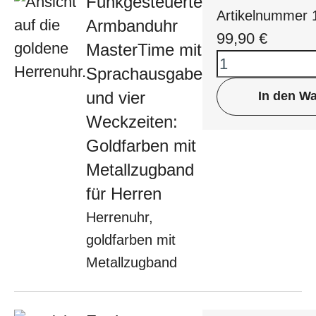
Funkgesteuerte
Artikelnummer
Armbanduhr
99,90
€
MasterTime mit
Sprachausgabe
und vier
In den W
Weckzeiten:
Goldfarben mit
Metallzugband
für Herren
Herrenuhr,
goldfarben mit
Metallzugband