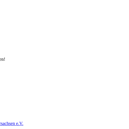
en!
sachsen e.V.